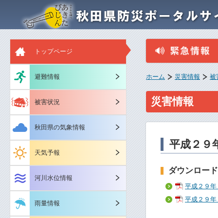
トップページ
避難情報
ホーム
災害情報
被
災害情報
被害状況
秋田県の気象情報
平成２９
天気予報
ダウンロード
河川水位情報
平成２９年
平成２９年
雨量情報