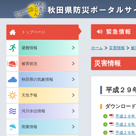
トップページ
避難情報
ホーム
災害情報
被
災害情報
被害状況
秋田県の気象情報
平成２９
天気予報
ダウンロード
河川水位情報
平成２９年
平成２９年
雨量情報
平成２９年