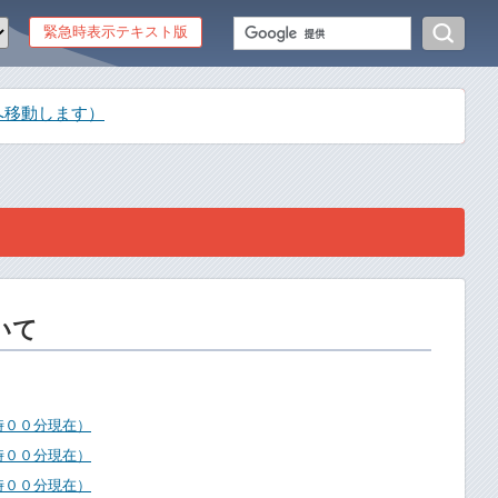
緊急時表示テキスト版
へ移動します）
いて
時００分現在）
時００分現在）
時００分現在）