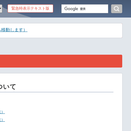
緊急時表示テキスト版
へ移動します）
ついて
在）
在）