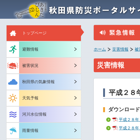
トップページ
避難情報
ホーム
災害情報
被
災害情報
被害状況
秋田県の気象情報
平成２８
天気予報
ダウンロード
河川水位情報
平成２８年
平成２８年
雨量情報