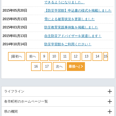
できるようになりました。
2015年05月20日
【防災学習館】申込書の様式を掲載しました
2015年05月13日
雪による被害状況を更新しました
2015年03月19日
防災教育実践事例集を掲載しました
2015年01月13日
自主防災アドバイザーを派遣します！
2014年10月14日
防災学習館をご利用ください！
|最初へ
前へ
9
10
11
12
13
14
15
16
17
次へ
最後へ|
ライフライン
各市町村のホームページ一覧
県の機関