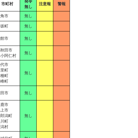
発令
市町村
注意報
警報
無し
鹿角市
無し
小坂町
無し
大館市
無し
北秋田市
無し
上小阿仁村
能代市
藤里町
無し
三種町
八峰町
秋田市
無し
男鹿市
潟上市
八郎潟町
無し
井川町
大潟村