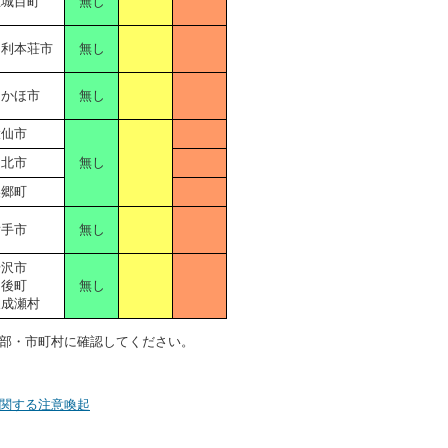
五城目町
無し
由利本荘市
無し
にかほ市
無し
大仙市
仙北市
無し
美郷町
横手市
無し
湯沢市
羽後町
無し
東成瀬村
部・市町村に確認してください。
関する注意喚起