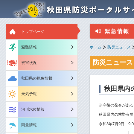
トップページ
避難情報
ホーム
防災ニュース
防災ニュース
被害状況
秋田県の気象情報
秋田県内
天気予報
※今後の発令がある
河川水位情報
秋田県内の林野火災
令和8年7月9日 9:
雨量情報