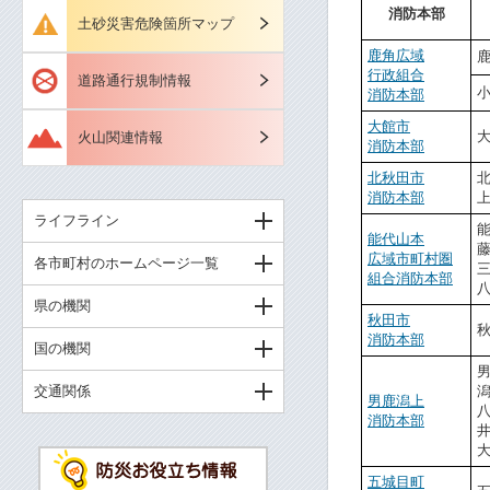
消防本部
土砂災害危険箇所マップ
鹿角広域
行政組合
道路通行規制情報
消防本部
大館市
火山関連情報
消防本部
北秋田市
消防本部
ライフライン
能代山本
広域市町村圏
各市町村のホームページ一覧
組合消防本部
県の機関
秋田市
消防本部
国の機関
交通関係
男鹿潟上
消防本部
五城目町