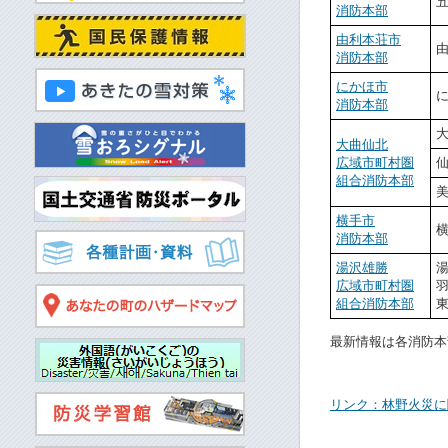
消防本部
由利本荘市
消防本部
にかほ市
消防本部
大曲仙北
広域市町村圏
組合消防本部
横手市
消防本部
湯沢雄勝
広域市町村圏
組合消防本部
最新情報は各消防本
リンク：林野火災に